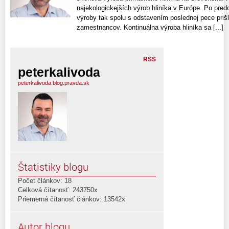
najekologickejších výrob hliníka v Európe. Po pr
výroby tak spolu s odstavením poslednej pece prišl
zamestnancov. Kontinuálna výroba hliníka sa [...]
RSS
peterkalivoda
peterkalivoda.blog.pravda.sk
Štatistiky blogu
Počet článkov: 18
Celková čítanosť: 243750x
Priemerná čítanosť článkov: 13542x
Autor blogu