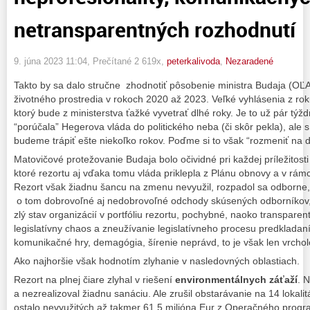
netransparentných rozhodnutí
9. júna 2023 11:04
, Prečítané 2 619x,
peterkalivoda
,
Nezaradené
Takto by sa dalo stručne zhodnotiť pôsobenie ministra Budaja (OĽ
životného prostredia v rokoch 2020 až 2023. Veľké vyhlásenia z ro
ktorý bude z ministerstva ťažké vyvetrať dlhé roky. Je to už pár týž
“porúčala” Hegerova vláda do politického neba (či skôr pekla), ale 
budeme trápiť ešte niekoľko rokov. Poďme si to však “rozmeniť na 
Matovičové protežovanie Budaja bolo očividné pri každej príležitost
ktoré rezortu aj vďaka tomu vláda priklepla z Plánu obnovy a v rámci 
Rezort však žiadnu šancu na zmenu nevyužil, rozpadol sa odborne,
o tom dobrovoľné aj nedobrovoľné odchody skúsených odborníkov,
zlý stav organizácií v portfóliu rezortu, pochybné, naoko transpare
legislatívny chaos a zneužívanie legislatívneho procesu predklada
komunikačné hry, demagógia, šírenie neprávd, to je však len vrcho
Ako najhoršie však hodnotím zlyhanie v nasledovných oblastiach.
Rezort na plnej čiare zlyhal v riešení
environmentálnych záťaží
. 
a nezrealizoval žiadnu sanáciu. Ale zrušil obstarávanie na 14 lokali
ostalo nevyužitých až takmer 61,5 milióna Eur z Operačného progr