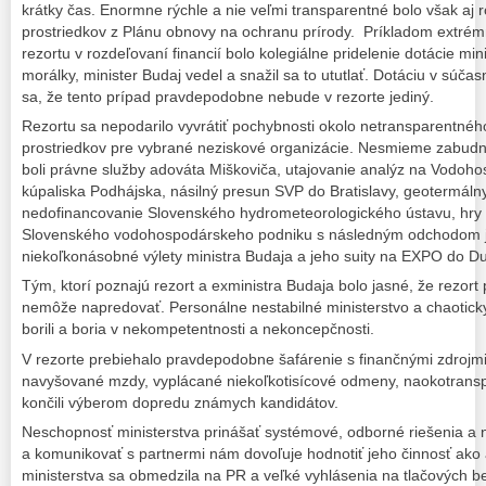
krátky čas. Enormne rýchle a nie veľmi transparentné bolo však aj 
prostriedkov z Plánu obnovy na ochranu prírody. Príkladom extré
rezortu v rozdeľovaní financií bolo kolegiálne pridelenie dotácie min
morálky, minister Budaj vedel a snažil sa to ututlať. Dotáciu v sú
sa, že tento prípad pravdepodobne nebude v rezorte jediný.
Rezortu sa nepodarilo vyvrátiť pochybnosti okolo netransparentnéh
prostriedkov pre vybrané neziskové organizácie. Nesmieme zabud
boli právne služby adováta Miškoviča, utajovanie analýz na Vodoh
kúpaliska Podhájska, násilný presun SVP do Bratislavy, geotermálny
nedofinancovanie Slovenského hydrometeorologického ústavu, hry
Slovenského vodohospodárskeho podniku s následným odchodom je
niekoľkonásobné výlety ministra Budaja a jeho suity na EXPO do D
Tým, ktorí poznajú rezort a exministra Budaja bolo jasné, že rezor
nemôže napredovať. Personálne nestabilné ministerstvo a chaoticky
borili a boria v nekompetentnosti a nekoncepčnosti.
V rezorte prebiehalo pravdepodobne šafárenie s finančnými zdrojm
navyšované mzdy, vyplácané niekoľkotisícové odmeny, naokotrans
končili výberom dopredu známych kandidátov.
Neschopnosť ministerstva prinášať systémové, odborné riešenia a
a komunikovať s partnermi nám dovoľuje hodnotiť jeho činnosť ako 
ministerstva sa obmedzila na PR a veľké vyhlásenia na tlačových 