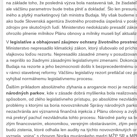
na základe toho, že posledná výzva bola nastavená tak, že žiadateľo
ale väčšinu parametrov bude treba plniť a dokladať. Šlo len presun
iného a plytký marketingový ťah ministra Budaja. My však budeme sl
ako bude Slovenská agentúra životného prostredia úspešná v posk
zdrojov pre skutočných ľudí. Ministerstvo nedokázalo presadiť záko
ohrozilo plnenie mílnikov Plánu obnovy a mílniky museli byť aktuali
V
legislatíve a obhajovaní záujmov ochrany životného prostre
Ministerstvo nepresadilo klimatický zákon, ktorý sľubovalo od prích
vlajkovou loďou rezortu. Nepresadilo zásadné zmeny v posudzovaní
a neprišlo so žiadnymi zásadnými legislatívnymi zmenami. Dokonca
Budaja na rezorte a jeho bezmocnosti došlo k bezprecedentnému o
v rámci stavebnej reformy. Väčšinu legislatívy rezort pretláčal cez 
vyhýbal normálnemu legislatívnemu procesu.
Ďalším príkladom absolútneho zlyhania a arogancie moci je nezvlád
národných parkov
, kde v zásade dobrá myšlienka bola realizov
spôsobom, od zlého legislatívneho prístupu, po absolútne nezvládnu
problémy s ktorými sa boria novovzniknuté Správy národných parkov
nezachránila ani významná finančná injekcia z Plánu obnovy a zvýš
má prekryť pachuť nezvládnutia tohto procesu. Národné parky sa b
zlým financovaním, ekonomikou, verejným obstarávaním, zlým pe
budú zistenia, ktoré odhalia len audity na týchto novovzniknutých o
vyznela „vojna“ s chovom Norika muránskeho medzi MŽP SR a MPR