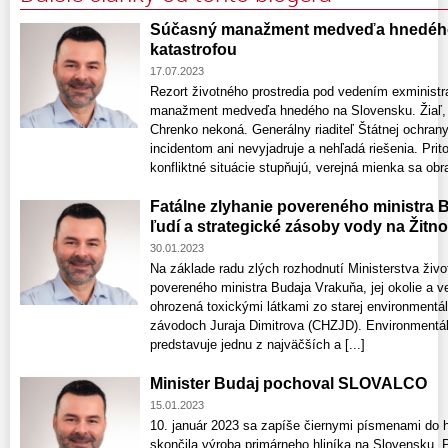
Súčasný manažment medveďa hnedého 
katastrofou
17.07.2023
Rezort životného prostredia pod vedením exministr
manažment medveďa hnedého na Slovensku. Žiaľ, 
Chrenko nekoná. Generálny riaditeľ Štátnej ochra
incidentom ani nevyjadruje a nehľadá riešenia. Pr
konfliktné situácie stupňujú, verejná mienka sa obrac
Fatálne zlyhanie povereného ministra 
ľudí a strategické zásoby vody na Žitn
30.01.2023
Na základe radu zlých rozhodnutí Ministerstva živ
povereného ministra Budaja Vrakuňa, jej okolie a v
ohrozená toxickými látkami zo starej environment
závodoch Juraja Dimitrova (CHZJD). Environment
predstavuje jednu z najväčších a [...]
Minister Budaj pochoval SLOVALCO
15.01.2023
10. január 2023 sa zapíše čiernymi písmenami do h
skončila výroba primárneho hliníka na Slovensku. Po