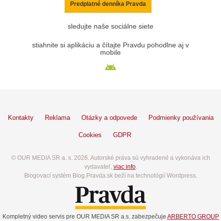
Predplatné denníka Pravda
sledujte naše sociálne siete
stiahnite si aplikáciu a čítajte Pravdu pohodlne aj v
mobile
Kontakty
Reklama
Otázky a odpovede
Podmienky používania
Cookies
GDPR
© OUR MEDIA SR a. s. 2026. Autorské práva sú vyhradené a vykonáva ich
vydavateľ,
viac info
.
Blogovací systém Blog.Pravda.sk beží na technológií Wordpress.
Kompletný video servis pre OUR MEDIA SR a.s. zabezpečuje
ARBERTO GROUP