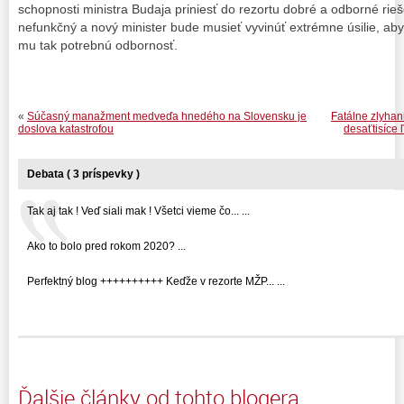
schopnosti ministra Budaja priniesť do rezortu dobré a odborné rieše
nefunkčný a nový minister bude musieť vyvinúť extrémne úsilie, aby re
mu tak potrebnú odbornosť.
«
Súčasný manažment medveďa hnedého na Slovensku je
Fatálne zlyhan
doslova katastrofou
desaťtisíce 
Debata ( 3 príspevky )
Tak aj tak ! Veď siali mak ! Všetci vieme čo... ...
Ako to bolo pred rokom 2020? ...
Perfektný blog ++++++++++ Keďže v rezorte MŽP... ...
Ďalšie články od tohto blogera