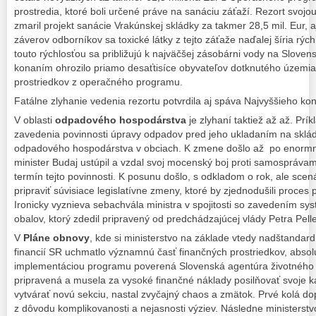
prostredia, ktoré boli určené práve na sanáciu záťaží. Rezort svoj
zmaril projekt sanácie Vrakúnskej skládky za takmer 28,5 mil. Eur, 
záverov odborníkov sa toxické látky z tejto záťaže naďalej šíria rýc
touto rýchlosťou sa približujú k najväčšej zásobárni vody na Sloven
konaním ohrozilo priamo desaťtisíce obyvateľov dotknutého územia 
prostriedkov z operačného programu.
Fatálne zlyhanie vedenia rezortu potvrdila aj spáva Najvyššieho ko
V oblasti
odpadového hospodárstva
je zlyhaní taktiež až až. Prí
zavedenia povinnosti úpravy odpadov pred jeho ukladaním na skládk
odpadového hospodárstva v obciach. K zmene došlo až po enorm
minister Budaj ustúpil a vzdal svoj mocenský boj proti samosprávam
termín tejto povinnosti. K posunu došlo, s odkladom o rok, ale sce
pripraviť súvisiace legislatívne zmeny, ktoré by zjednodušili proce
Ironicky vyznieva sebachvála ministra v spojitosti so zavedením s
obalov, ktorý zdedil pripravený od predchádzajúcej vlády Petra Pell
V
Pláne obnovy
, kde si ministerstvo na základe vtedy nadštandar
financií SR uchmatlo významnú časť finančných prostriedkov, absol
implementáciou programu poverená Slovenská agentúra životného p
pripravená a musela za vysoké finančné náklady posilňovať svoje k
vytvárať novú sekciu, nastal zvyčajný chaos a zmätok. Prvé kolá d
z dôvodu komplikovanosti a nejasnosti výziev. Následne ministerst