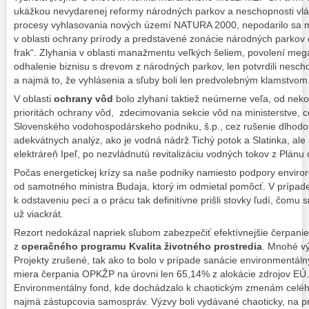
ukážkou nevydarenej reformy národných parkov a neschopnosti vlád
procesy vyhlasovania nových území NATURA 2000, nepodarilo sa mu
v oblasti ochrany prírody a predstavené zonácie národných parkov d
frak“. Zlyhania v oblasti manažmentu veľkých šeliem, povolení meg
odhalenie biznisu s drevom z národných parkov, len potvrdili nescho
a najmä to, že vyhlásenia a sľuby boli len predvolebným klamstvom
V oblasti
ochrany vôd
bolo zlyhaní taktiež neúmerne veľa, od nek
prioritách ochrany vôd, zdecimovania sekcie vôd na ministerstve, 
Slovenského vodohospodárskeho podniku, š.p., cez rušenie dlhodob
adekvátnych analýz, ako je vodná nádrž Tichý potok a Slatinka, ale
elektráreň Ipeľ, po nezvládnutú revitalizáciu vodných tokov z Plánu
Počas energetickej krízy sa naše podniky namiesto podpory envirore
od samotného ministra Budaja, ktorý im odmietal pomôcť. V prípa
k odstaveniu pecí a o prácu tak definitívne prišli stovky ľudí, čomu
už viackrát.
Rezort nedokázal napriek sľubom zabezpečiť efektívnejšie čerpanie
z
operačného programu Kvalita životného prostredia
. Mnohé vý
Projekty zrušené, tak ako to bolo v prípade sanácie environmentáln
miera čerpania OPKŽP na úrovni len 65,14% z alokácie zdrojov EÚ.
Environmentálny fond, kde dochádzalo k chaotickým zmenám celého 
najmä zástupcovia samospráv. Výzvy boli vydávané chaoticky, na p