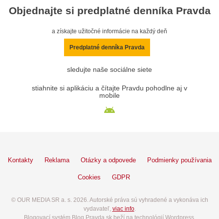
Objednajte si predplatné denníka Pravda
a získajte užitočné informácie na každý deň
Predplatné denníka Pravda
sledujte naše sociálne siete
stiahnite si aplikáciu a čítajte Pravdu pohodlne aj v
mobile
Kontakty
Reklama
Otázky a odpovede
Podmienky používania
Cookies
GDPR
© OUR MEDIA SR a. s. 2026. Autorské práva sú vyhradené a vykonáva ich
vydavateľ,
viac info
.
Blogovací systém Blog.Pravda.sk beží na technológií Wordpress.