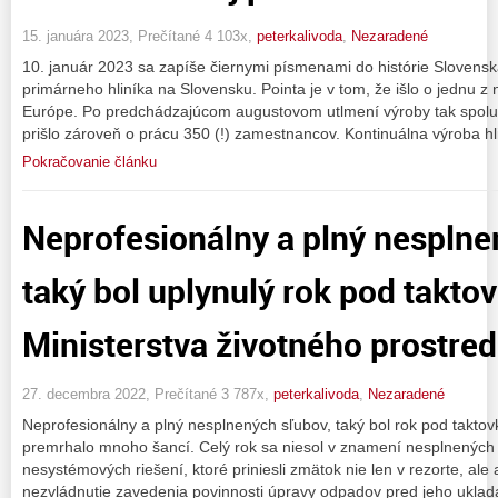
15. januára 2023, Prečítané 4 103x,
peterkalivoda
,
Nezaradené
10. január 2023 sa zapíše čiernymi písmenami do histórie Slovensk
primárneho hliníka na Slovensku. Pointa je v tom, že išlo o jednu z 
Európe. Po predchádzajúcom augustovom utlmení výroby tak spolu
prišlo zároveň o prácu 350 (!) zamestnancov. Kontinuálna výroba hl
Pokračovanie článku
Neprofesionálny a plný nesplne
taký bol uplynulý rok pod takto
Ministerstva životného prostred
27. decembra 2022, Prečítané 3 787x,
peterkalivoda
,
Nezaradené
Neprofesionálny a plný nesplnených sľubov, taký bol rok pod takto
premrhalo mnoho šancí. Celý rok sa niesol v znamení nesplnených 
nesystémových riešení, ktoré priniesli zmätok nie len v rezorte, ale a
nezvládnutie zavedenia povinnosti úpravy odpadov pred jeho ukla