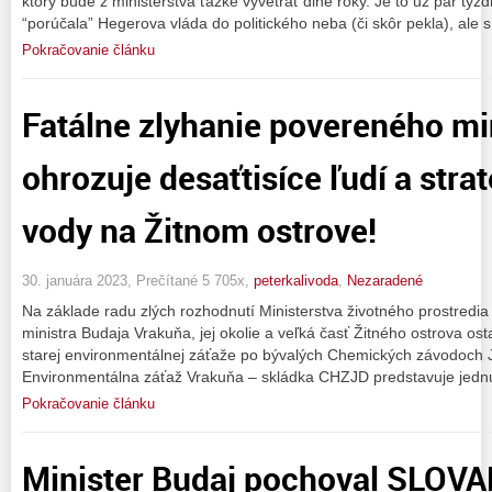
ktorý bude z ministerstva ťažké vyvetrať dlhé roky. Je to už pár týž
“porúčala” Hegerova vláda do politického neba (či skôr pekla), ale s
Pokračovanie článku
Fatálne zlyhanie povereného mi
ohrozuje desaťtisíce ľudí a str
vody na Žitnom ostrove!
30. januára 2023, Prečítané 5 705x,
peterkalivoda
,
Nezaradené
Na základe radu zlých rozhodnutí Ministerstva životného prostred
ministra Budaja Vrakuňa, jej okolie a veľká časť Žitného ostrova os
starej environmentálnej záťaže po bývalých Chemických závodoch 
Environmentálna záťaž Vrakuňa – skládka CHZJD predstavuje jednu
Pokračovanie článku
Minister Budaj pochoval SLOV