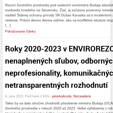
Rezort životného prostredia pod vedením exministra Budaja absol
medveďa hnedého na Slovensku. Žiaľ, aj súčasne poverený minist
riaditeľ Štátnej ochrany prírody SR Dušan Karaska sa k incidentom 
riešenia. Pritom denno denne vidíme, ako sa konfliktné situácie stu
[…]
Pokračovanie článku
Roky 2020-2023 v ENVIROREZO
nenaplnených sľubov, odborných
neprofesionality, komunikačnýc
netransparentných rozhodnutí
9. júna 2023, Prečítané 2 618x,
peterkalivoda
,
Nezaradené
Takto by sa dalo stručne zhodnotiť pôsobenie ministra Budaja (OĽ
životného prostredia v rokoch 2020 až 2023. Veľké vyhlásenia z ro