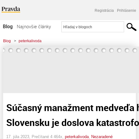
Registrácia
Prihlásenie
Blog
Najnovšie články
Najčítanejšie články
Blog
>
peterkalivoda
Najkomentovanejšie články
Zoznam blogov
Komerčné blogy
Súčasný manažment medveďa 
Slovensku je doslova katastrof
17. júla 2023, Prečítané 4 464x,
peterkalivoda
,
Nezaradené