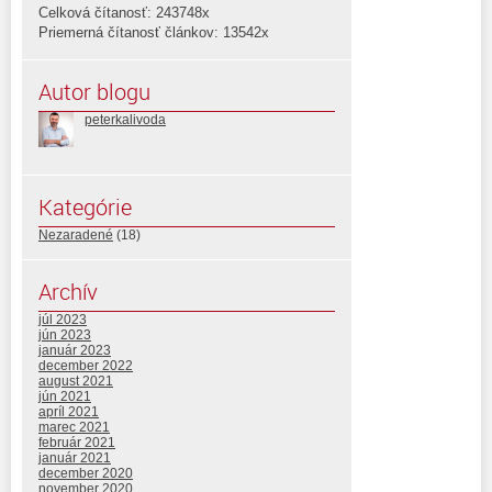
Celková čítanosť: 243748x
Priemerná čítanosť článkov: 13542x
Autor blogu
peterkalivoda
Kategórie
Nezaradené
(18)
Archív
júl 2023
jún 2023
január 2023
december 2022
august 2021
jún 2021
apríl 2021
marec 2021
február 2021
január 2021
december 2020
november 2020