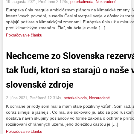
19. augusta 2021, Prečítané 2 128x,
peterkalivoda
,
Nezaradené
Európska únia reaguje ambicióznym plánom na klimatické zmeny. 
intenzívnych povodní, susedia Česi si vytrpeli svoje v dôsledku torná
spájajú požiare s klimatickými zmenami. Európska únia už v minulo
proti klimatickým zmenám. Žiaľ, situácia je oveľa […]
Pokračovanie článku
Nechceme zo Slovenska rezervá
tak ľudí, ktorí sa starajú o naše
slovenské zdroje
2. júna 2021, Prečítané 12 314x,
peterkalivoda
,
Nezaradené
K ochrane prírody som mal a mám stále pozitívny vzťah. Som rád, 
čoraz silnejší a jasnejší. Čo ma, ale šokovalo je, ako sa pod rúšk
dostáva návrh skupiny poslancov vo forme zákona o ochrane prírody
rozširovaní chránených území, jeho dôležitou časťou je […]
Pokračovanie článku