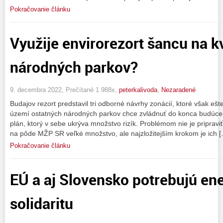
Pokračovanie článku
Využije envirorezort šancu na k
národných parkov?
9. decembra 2022, Prečítané 1 988x,
peterkalivoda
,
Nezaradené
Budajov rezort predstavil tri odborné návrhy zonácií, ktoré však eš
území ostatných národných parkov chce zvládnuť do konca budúceh
plán, ktorý v sebe ukrýva množstvo rizík. Problémom nie je pripraviť 
na pôde MŽP SR veľké množstvo, ale najzložitejším krokom je ich 
Pokračovanie článku
EÚ a aj Slovensko potrebujú en
solidaritu