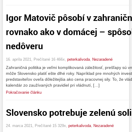
Igor Matovič pôsobí v zahranične
rovnako ako v domácej – spôso
nedôveru
16. apríla 2021, Prečítané 16 466x,
peterkalivoda
,
Nezaradené
Zahraničná politika je veľmi komplikovaná záležitosť, prešľapy sú vn
môže Slovensko platiť ešte dlhé roky. Napríklad pre mnohých investo
predstaviteľov oveľa dôležitejšia ako cena pracovnej sily. To, že vlád
kalendár zo zaužívaných pravidiel pri vládnutí, […]
Pokračovanie článku
Slovensko potrebuje zelenú soli
24. marca 2021, Prečítané 15 329x,
peterkalivoda
,
Nezaradené